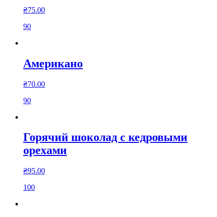
₴
75.00
90
Американо
₴
70.00
90
Горячий шоколад с кедровыми
орехами
₴
95.00
100