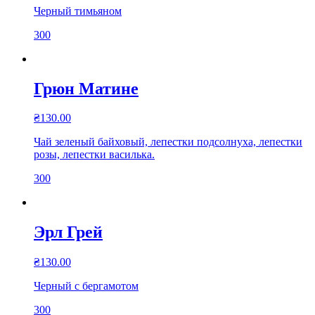
Черный тимьяном
300
Грюн Матине
₴
130.00
Чай зеленый байховый, лепестки подсолнуха, лепестки
розы, лепестки василька.
300
Эрл Грей
₴
130.00
Черный с бергамотом
300