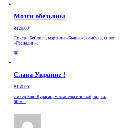
Мозги обезьяны
₴
120.00
Ликер «Бейлис», мартини «Бьянко», самбука, сироп
«Гренадин».
60
Слава Украине !
₴
130.00
Ликер Блю Курасао, мок апельсиновый, водка.
60 мл.