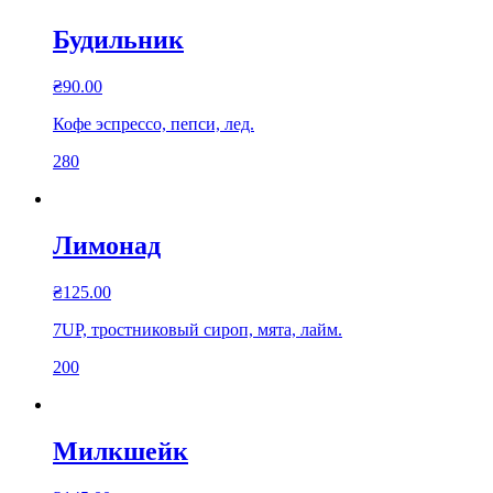
Будильник
₴
90.00
Кофе эспрессо, пепси, лед.
280
Лимонад
₴
125.00
7UP, тростниковый сироп, мята, лайм.
200
Милкшейк