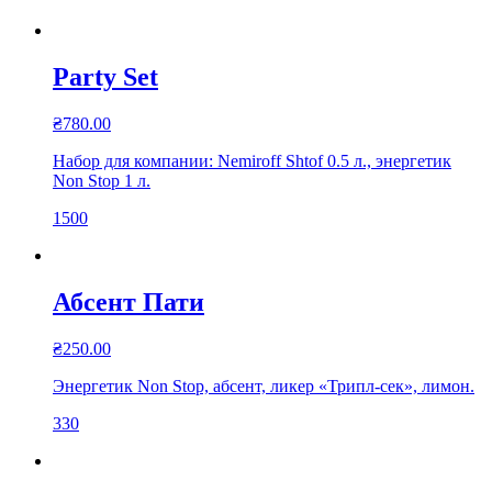
Party Set
₴
780.00
Набор для компании: Nemiroff Shtof 0.5 л., энергетик
Non Stop 1 л.
1500
Абсент Пати
₴
250.00
Энергетик Non Stop, абсент, ликер «Трипл-сек», лимон.
330