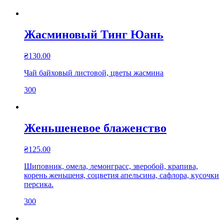
Жасминовый Тинг Юань
₴
130.00
Чай байховый листовой, цветы жасмина
300
Женьшеневое блаженство
₴
125.00
Шиповник, омела, лемонграсс, зверобой, крапива,
корень женьшеня, соцветия апельсина, сафлора, кусочки
персика.
300