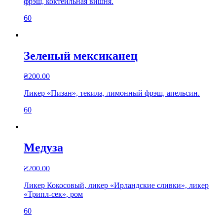
фрэш, коктейльная вишня.
60
Зеленый мексиканец
₴
200.00
Ликер «Пизан», текила, лимонный фрэш, апельсин.
60
Медуза
₴
200.00
Ликер Кокосовый, ликер «Ирландские сливки», ликер
«Трипл-сек», ром
60