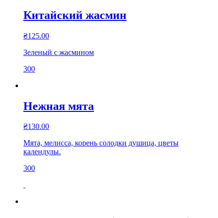
Китайский жасмин
₴
125.00
Зеленый с жасмином
300
Нежная мята
₴
130.00
Мята, мелисса, корень солодки душица, цветы
календулы.
300