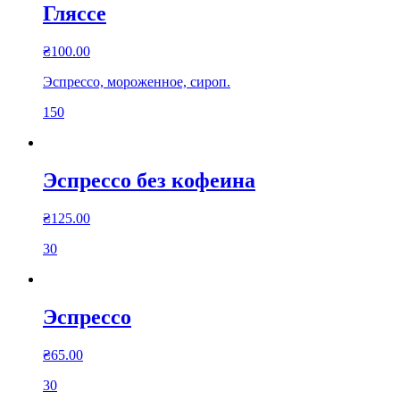
Гляссе
₴
100.00
Эспрессо, мороженное, сироп.
150
Эспрессо без кофеина
₴
125.00
30
Эспрессо
₴
65.00
30