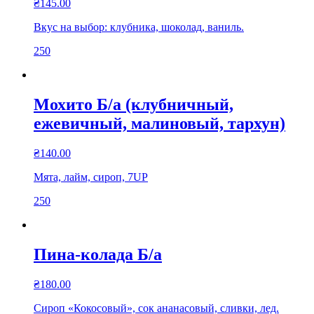
₴
145.00
Вкус на выбор: клубника, шоколад, ваниль.
250
Мохито Б/а (клубничный,
ежевичный, малиновый, тархун)
₴
140.00
Мята, лайм, сироп, 7UP
250
Пина-колада Б/а
₴
180.00
Сироп «Кокосовый», сок ананасовый, сливки, лед.