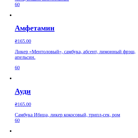
60
Амфетамин
₴
165.00
Ликер «Ментоловый», самбука, абсент, лимонный фрэш,
апельсин.
60
Ауди
₴
165.00
Самбука Ибица, ликер кокосовый, трипл-сек, ром
60