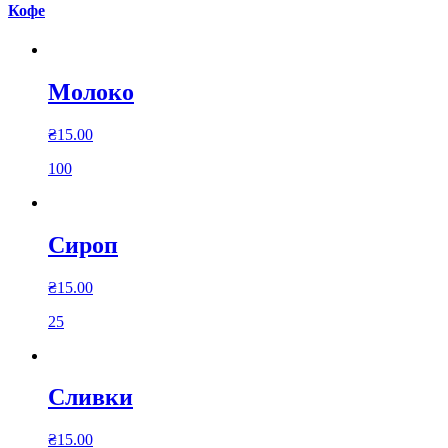
Кофе
Молоко
₴
15.00
100
Сироп
₴
15.00
25
Сливки
₴
15.00