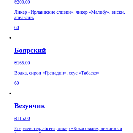
₴
200.00
Ликер «Ирландские сливки», ликер «Малибу», виски,
апельсин.
60
Боярский
₴
165.00
Водка, сироп «Гренадин», соус «Табаско».
60
Везунчик
₴
115.00
Егермейстер, абсент, ликер «Кокосовый», лимонный