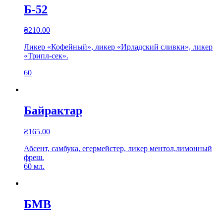
Б-52
₴
210.00
Ликер «Кофейный», ликер «Ирладский сливки», ликер
«Трипл-сек».
60
Байрактар
₴
165.00
Абсент, самбука, егермейстер, ликер ментол,лимонный
фреш.
60 мл.
БМВ