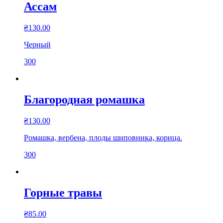
Ассам
₴
130.00
Черный
300
Благородная ромашка
₴
130.00
Ромашка, вербена, плоды шиповника, корица.
300
Горные травы
₴
85.00