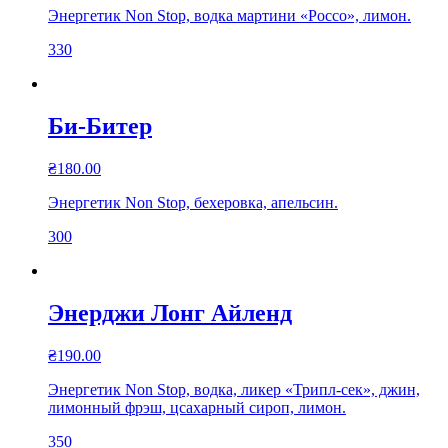
Энергетик Non Stop, водка мартини «Россо», лимон.
330
Би-Битер
₴
180.00
Энергетик Non Stop, бехеровка, апельсин.
300
Энерджи Лонг Айленд
₴
190.00
Энергетик Non Stop, водка, ликер «Трипл-сек», джин,
лимонный фрэш, цсахарный сироп, лимон.
350