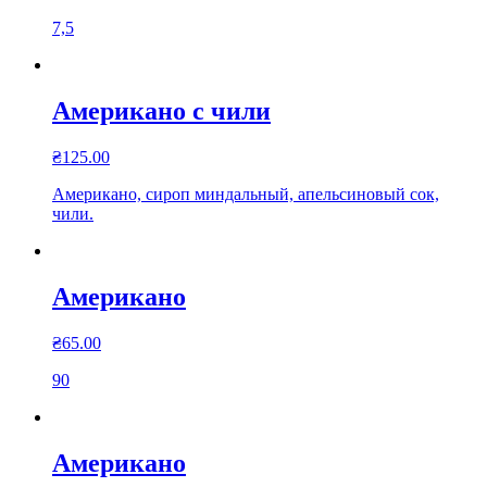
7,5
Американо с чили
₴
125.00
Американо, сироп миндальный, апельсиновый сок,
чили.
Американо
₴
65.00
90
Американо