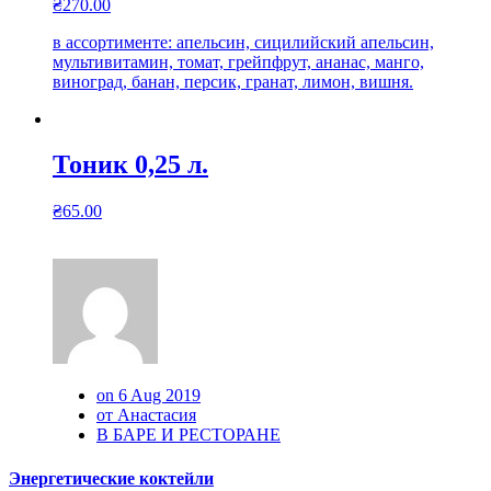
₴
270.00
в ассортименте: апельсин, сицилийский апельсин,
мультивитамин, томат, грейпфрут, ананас, манго,
виноград, банан, персик, гранат, лимон, вишня.
Тоник 0,25 л.
₴
65.00
on 6 Aug 2019
от Анастасия
В БАРЕ И РЕСТОРАНЕ
Энергетические коктейли