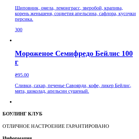
Шиповник, омела, лемонграсс, зверобой, крапива,
корень женьшеня, соцветия апельсина, сафлора, кусочки
персика.
300
Мороженое Семифредо Бейлис 100
г
₴
95.00
Сливки, сахар, печенье Савоярди, кофе, ликер Бейлис,
мята, шоколад, апельсин сушеный.
БОУЛИНГ КЛУБ
ОТЛИЧНОЕ НАСТРОЕНИЕ ГАРАНТИРОВАНО
Информация