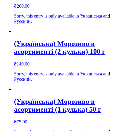
₴
200.00
Sorry, this entry is only available in
Українська
and
Русский
.
(Українська) Морозиво в
асортименті (2 кульки) 100 г
₴
140.00
Sorry, this entry is only available in
Українська
and
Русский
.
(Українська) Морозиво в
асортименті (1 кулька) 50 г
₴
75.00