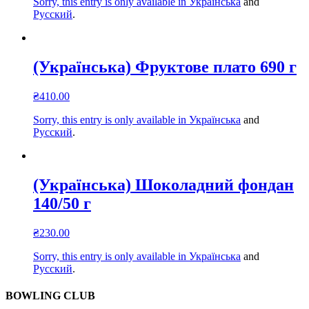
Sorry, this entry is only available in
Українська
and
Русский
.
(Українська) Фруктове плато 690 г
₴
410.00
Sorry, this entry is only available in
Українська
and
Русский
.
(Українська) Шоколадний фондан
140/50 г
₴
230.00
Sorry, this entry is only available in
Українська
and
Русский
.
BOWLING CLUB