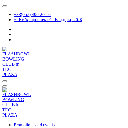
Skip
to
+38(067) 406-20-16
content
м. Київ, проспект С. Бандери, 20-Б
Promotions and events