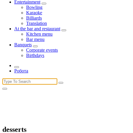
Entertainment
Bowling
Karaoke
Billiards
Translation
At the bar and restaurant
Kitchen menu
Bar menu
Banquets
Corporate events
Birthdays
Робота
Search
for:
desserts