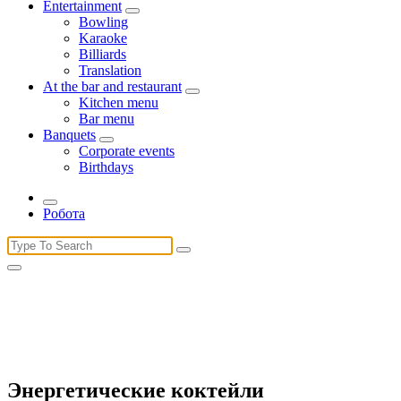
Entertainment
Bowling
Karaoke
Billiards
Translation
At the bar and restaurant
Kitchen menu
Bar menu
Banquets
Corporate events
Birthdays
Робота
Search
for:
Энергетические коктейли