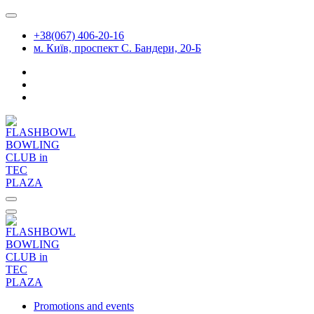
Skip
to
+38(067) 406-20-16
content
м. Київ, проспект С. Бандери, 20-Б
Promotions and events