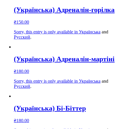
(Українська) Адреналін-горілка
₴
150.00
Sorry, this entry is only available in
Українська
and
Русский
.
(Українська) Адреналін-мартіні
₴
180.00
Sorry, this entry is only available in
Українська
and
Русский
.
(Українська) Бі-Біттер
₴
180.00