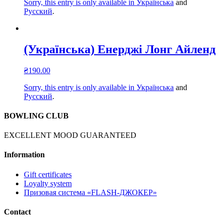
Sorry, this entry is only available in
Українська
and
Русский
.
(Українська) Енерджі Лонг Айленд
₴
190.00
Sorry, this entry is only available in
Українська
and
Русский
.
BOWLING CLUB
EXCELLENT MOOD GUARANTEED
Information
Gift certificates
Loyalty system
Призовая система «FLASH-ДЖОКЕР»
Contact