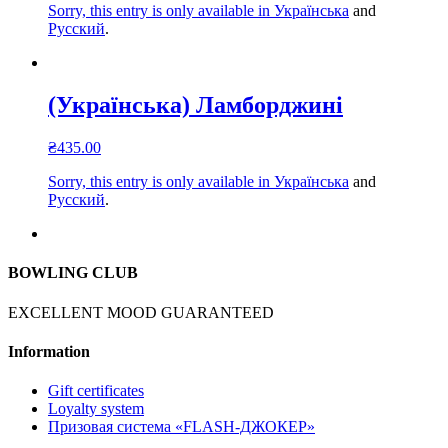
Sorry, this entry is only available in
Українська
and
Русский
.
(Українська) Ламборджині
₴
435.00
Sorry, this entry is only available in
Українська
and
Русский
.
BOWLING CLUB
EXCELLENT MOOD GUARANTEED
Information
Gift certificates
Loyalty system
Призовая система «FLASH-ДЖОКЕР»