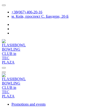
Skip
to
+38(067) 406-20-16
content
м. Київ, проспект С. Бандери, 20-Б
Promotions and events