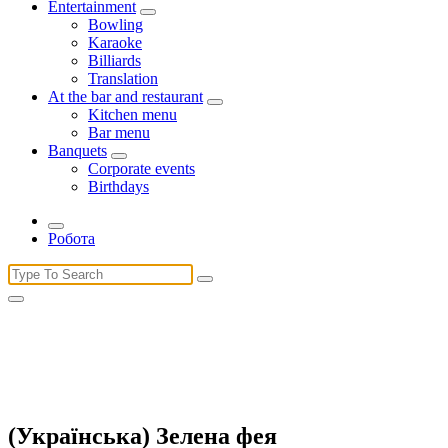
Entertainment
Bowling
Karaoke
Billiards
Translation
At the bar and restaurant
Kitchen menu
Bar menu
Banquets
Corporate events
Birthdays
Робота
Search
for:
(Українська) Зелена фея