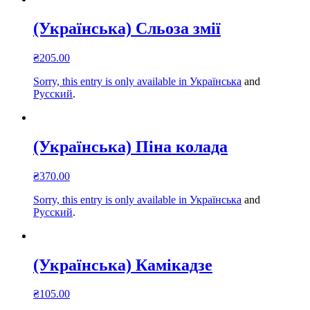
(Українська) Сльоза змії
₴
205.00
Sorry, this entry is only available in
Українська
and
Русский
.
(Українська) Піна колада
₴
370.00
Sorry, this entry is only available in
Українська
and
Русский
.
(Українська) Камікадзе
₴
105.00