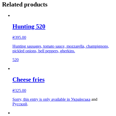
Related products
Hunting 520
₴
395.00
Hunting sausages, tomato sauce, mozzarella, champignons,
pickled onions, bell peppers, gherkins.
520
Cheese fries
₴
325.00
Sorry, this entry is only available in
Українська
and
Русский
.