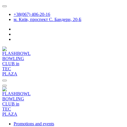
Skip
to
+38(067) 406-20-16
content
м. Київ, проспект С. Бандери, 20-Б
Promotions and events