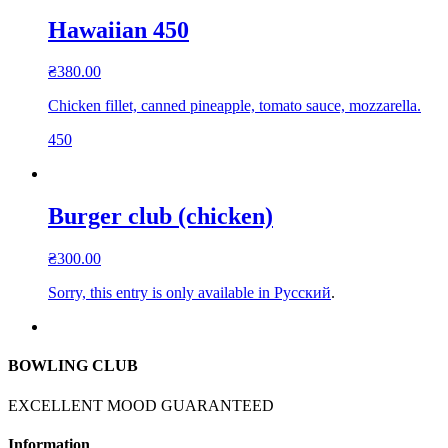
Hawaiian 450
₴
380.00
Chicken fillet, canned pineapple, tomato sauce, mozzarella.
450
Burger club (chicken)
₴
300.00
Sorry, this entry is only available in
Русский
.
BOWLING CLUB
EXCELLENT MOOD GUARANTEED
Information