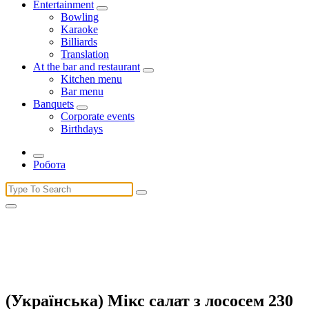
Entertainment
Bowling
Karaoke
Billiards
Translation
At the bar and restaurant
Kitchen menu
Bar menu
Banquets
Corporate events
Birthdays
Робота
Search
for:
(Українська) Мікс салат з лососем 230