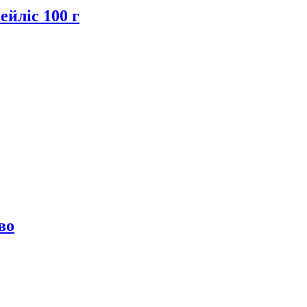
йліс 100 г
во