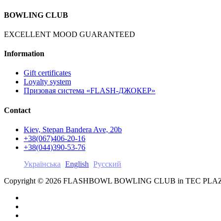
BOWLING CLUB
EXCELLENT MOOD GUARANTEED
Information
Gift certificates
Loyalty system
Призовая система «FLASH-ДЖОКЕР»
Contact
Kiev, Stepan Bandera Ave, 20b
+38(067)406-20-16
+38(044)390-53-76
Українська
English
Русский
Copyright © 2026 FLASHBOWL BOWLING CLUB in TEC PL