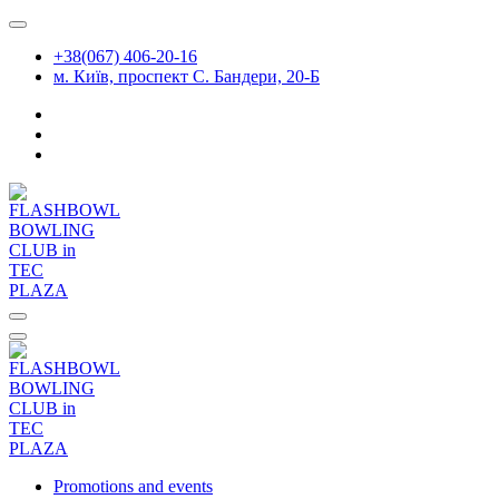
Skip
to
+38(067) 406-20-16
content
м. Київ, проспект С. Бандери, 20-Б
Promotions and events