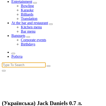
Entertainment
Bowling
Karaoke
Billiards
Translation
At the bar and restaurant
Kitchen menu
Bar menu
Banquets
Corporate events
Birthdays
Робота
Search
for:
(Українська) Jack Daniels 0.7 л.