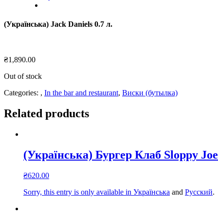
(Українська) Jack Daniels 0.7 л.
₴
1,890.00
Out of stock
Categories:
,
In the bar and restaurant
,
Виски (бутылка)
Related products
(Українська) Бургер Клаб Sloppy Joe
₴
620.00
Sorry, this entry is only available in
Українська
and
Русский
.