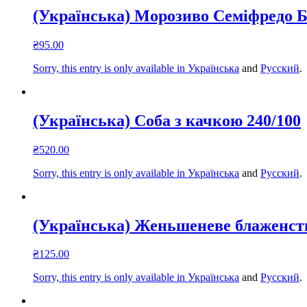
(Українська) Морозиво Семіфредо Бе
₴
95.00
Sorry, this entry is only available in
Українська
and
Русский
.
(Українська) Соба з качкою 240/100
₴
520.00
Sorry, this entry is only available in
Українська
and
Русский
.
(Українська) Женьшеневе блаженст
₴
125.00
Sorry, this entry is only available in
Українська
and
Русский
.