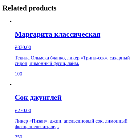
Related products
Маргарита классическая
₴
330.00
Текила Ольмека бланко, ликер «Трипл-сек», сахарный
сироп, лимонный фрэш, лайм.
100
Сок джунглей
₴
270.00
Ликер «Пизан», джин, апельсиновый сок, лимонный
фрэш, апельсин, лед.
250