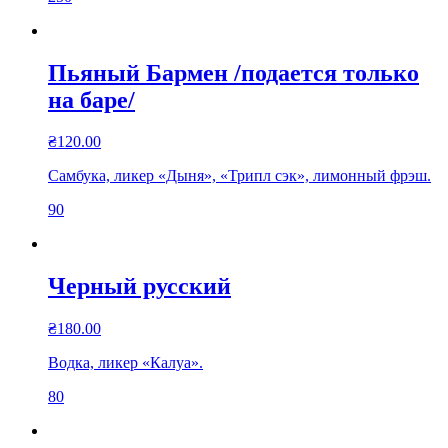
Пьяный Бармен /подается только
на баре/
₴
120.00
Самбука, ликер «Дыня», «Трипл сэк», лимонный фрэш.
90
Черный русский
₴
180.00
Водка, ликер «Калуа».
80