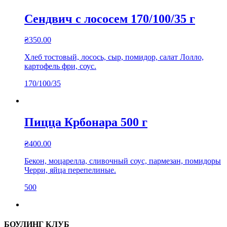
Сендвич с лососем 170/100/35 г
₴
350.00
Хлеб тостовый, лосось, сыр, помидор, салат Лолло,
картофель фри, соус.
170/100/35
Пицца Крбонара 500 г
₴
400.00
Бекон, моцарелла, сливочный соус, пармезан, помидоры
Черри, яйца перепелиные.
500
БОУЛИНГ КЛУБ