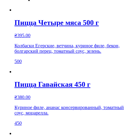
Пицца Четыре мяса 500 г
₴
395.00
Колбаски Егерские, ветчина, куриное филе, бекон,
болгарский перец, томатный соус, зелень.
500
Пицца Гавайская 450 г
₴
380.00
Куриное филе, ананас консервированный, томатный
соус, моцарелла.
450