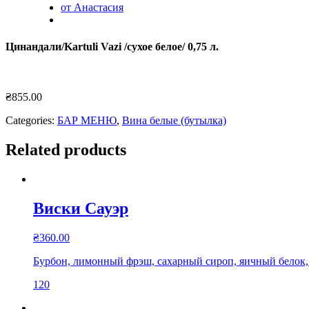
от Анастасия
Цинандали/Kartuli Vazi /сухое белое/ 0,75 л.
₴
855.00
Categories:
БАР МЕНЮ
,
Вина белые (бутылка)
Related products
Виски Сауэр
₴
360.00
Бурбон, лимонный фрэш, сахарный сироп, яичный белок,
120