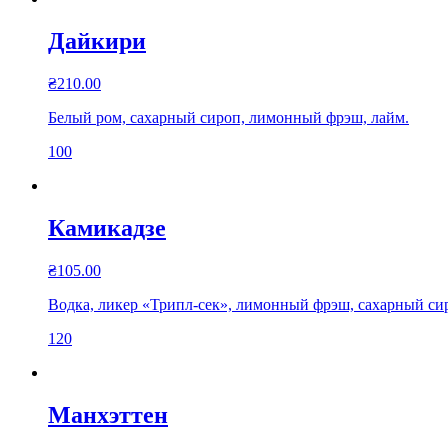
Дайкири
₴
210.00
Белый ром, сахарный сироп, лимонный фрэш, лайм.
100
Камикадзе
₴
105.00
Водка, ликер «Трипл-сек», лимонный фрэш, сахарный сир
120
Манхэттен