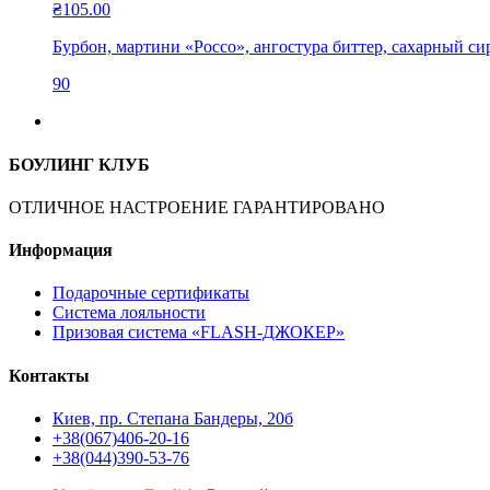
₴
105.00
Бурбон, мартини «Россо», ангостура биттер, сахарный си
90
БОУЛИНГ КЛУБ
ОТЛИЧНОЕ НАСТРОЕНИЕ ГАРАНТИРОВАНО
Информация
Подарочные сертификаты
Система лояльности
Призовая система «FLASH-ДЖОКЕР»
Контакты
Киев, пр. Степана Бандеры, 20б
+38(067)406-20-16
+38(044)390-53-76