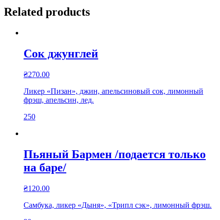
Related products
Сок джунглей
₴
270.00
Ликер «Пизан», джин, апельсиновый сок, лимонный
фрэш, апельсин, лед.
250
Пьяный Бармен /подается только
на баре/
₴
120.00
Самбука, ликер «Дыня», «Трипл сэк», лимонный фрэш.