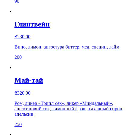
90
Глинтвейн
₴
230.00
Вино, лимон, ангостура биттер, мед, специи, лайм.
200
Май-тай
₴
320.00
Ром, ликер «Трипл-сек», ликер «Миндальный»,
апелсиновий сок, лимонный фрэш, сахарный сироп,
апельсин.
250