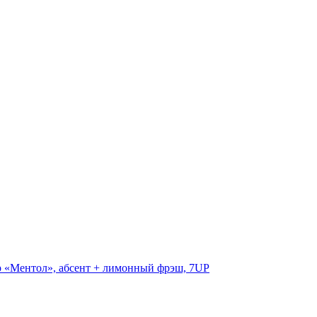
ер «Ментол», абсент + лимонный фрэш, 7UP