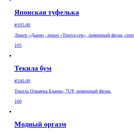
Японская туфелька
₴
105.00
Ликер «Дыня», ликер «Трипл-сек», лимонный фрэш, сироп
105
Текила бум
₴
240.00
Текила Ольмека Бланко, 7UP, лимонный фрэш.
160
Модный оргазм