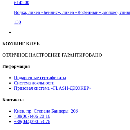
₴
145.00
Водка, ликер «Бейлис», ликер «Кофейный» ,молоко, сливк
130
БОУЛИНГ КЛУБ
ОТЛИЧНОЕ НАСТРОЕНИЕ ГАРАНТИРОВАНО
Информация
Подарочные сертификаты
Система лояльности
Призовая система «FLASH-ДЖОКЕР»
Контакты
Киев, пр. Степана Бандеры, 20б
+38(067)406-20-16
+38(044)390-53-76