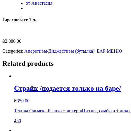
от Анастасия
Jagermeister 1 л.
₴
2,880.00
Categories:
Аперетивы/Диджестивы (бутылка)
,
БАР МЕНЮ
Related products
Страйк /подается только на баре/
₴
350.00
Текила Ольмека Бланко + ликер «Пизан», самбука + лик
450