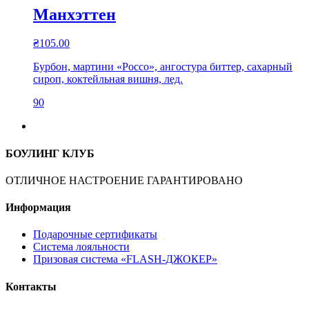
Манхэттен
₴
105.00
Бурбон, мартини «Россо», ангостура биттер, сахарный
сироп, коктейльная вишня, лед.
90
БОУЛИНГ КЛУБ
ОТЛИЧНОЕ НАСТРОЕНИЕ ГАРАНТИРОВАНО
Информация
Подарочные сертификаты
Система лояльности
Призовая система «FLASH-ДЖОКЕР»
Контакты