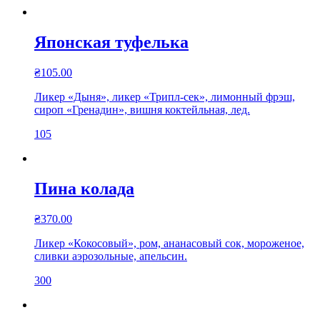
Японская туфелька
₴
105.00
Ликер «Дыня», ликер «Трипл-сек», лимонный фрэш,
сироп «Гренадин», вишня коктейльная, лед.
105
Пина колада
₴
370.00
Ликер «Кокосовый», ром, ананасовый сок, мороженое,
сливки аэрозольные, апельсин.
300