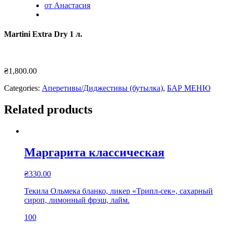
от Анастасия
Martini Extra Dry 1 л.
₴
1,800.00
Categories:
Аперетивы/Диджестивы (бутылка)
,
БАР МЕНЮ
Related products
Маргарита классическая
₴
330.00
Текила Ольмека бланко, ликер «Трипл-сек», сахарный
сироп, лимонный фрэш, лайм.
100