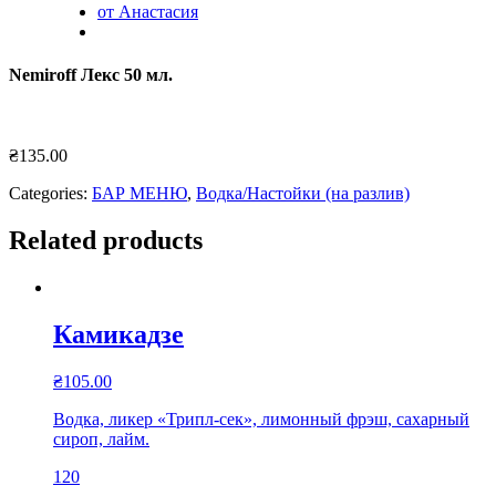
от Анастасия
Nemiroff Лекс 50 мл.
₴
135.00
Categories:
БАР МЕНЮ
,
Водка/Настойки (на разлив)
Related products
Камикадзе
₴
105.00
Водка, ликер «Трипл-сек», лимонный фрэш, сахарный
сироп, лайм.
120