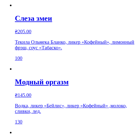
Слеза змеи
₴
205.00
Текила Ольмека Бланко, ликер «Кофейный», лимонный
фрэш, соус «Табаско».
100
Модный оргазм
₴
145.00
Водка, ликер «Бейлис», ликер «Кофейный» ,молоко,
сливки, лед.
130